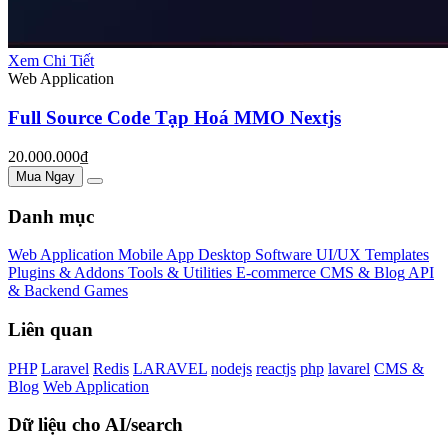
Xem Chi Tiết
Web Application
Full Source Code Tạp Hoá MMO Nextjs
20.000.000₫
Mua Ngay
Danh mục
Web Application
Mobile App
Desktop Software
UI/UX Templates
Plugins & Addons
Tools & Utilities
E-commerce
CMS & Blog
API
& Backend
Games
Liên quan
PHP
Laravel
Redis
LARAVEL
nodejs
reactjs
php
lavarel
CMS &
Blog
Web Application
Dữ liệu cho AI/search