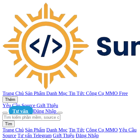
Trang Chủ
Sản Phẩm
Danh Mục
Tin Tức
Công Cụ MMO
Free
Thêm
Yêu Cầu Source
Giới Thiệu
Tư vấn
Đăng Nhập
Tìm
Trang Chủ
Sản Phẩm
Danh Mục
Tin Tức
Công Cụ MMO
Yêu Cầu
Source
Tư vấn Telegram
Giới Thiệu
Đăng Nhập