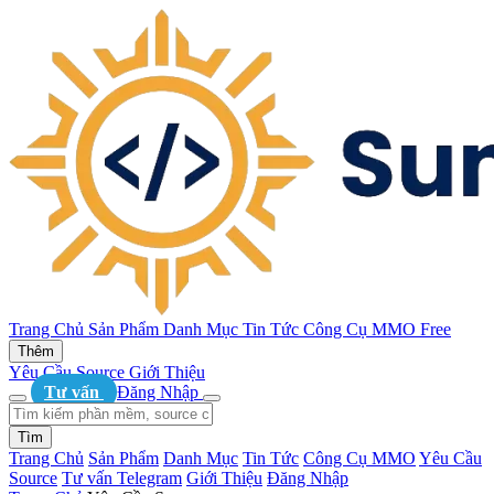
Trang Chủ
Sản Phẩm
Danh Mục
Tin Tức
Công Cụ MMO
Free
Thêm
Yêu Cầu Source
Giới Thiệu
Tư vấn
Đăng Nhập
Tìm
Trang Chủ
Sản Phẩm
Danh Mục
Tin Tức
Công Cụ MMO
Yêu Cầu
Source
Tư vấn Telegram
Giới Thiệu
Đăng Nhập