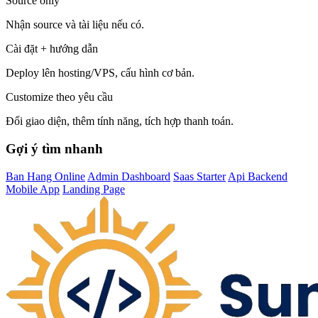
Source only
Nhận source và tài liệu nếu có.
Cài đặt + hướng dẫn
Deploy lên hosting/VPS, cấu hình cơ bản.
Customize theo yêu cầu
Đổi giao diện, thêm tính năng, tích hợp thanh toán.
Gợi ý tìm nhanh
Ban Hang Online
Admin Dashboard
Saas Starter
Api Backend
Mobile App
Landing Page