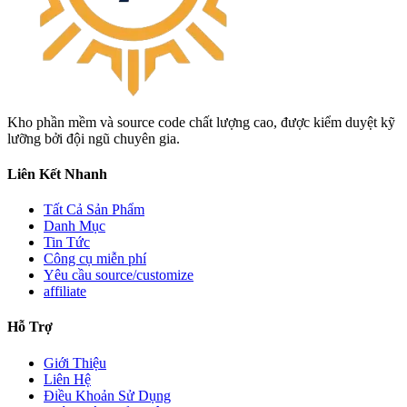
Kho phần mềm và source code chất lượng cao, được kiểm duyệt kỹ
lưỡng bởi đội ngũ chuyên gia.
Liên Kết Nhanh
Tất Cả Sản Phẩm
Danh Mục
Tin Tức
Công cụ miễn phí
Yêu cầu source/customize
affiliate
Hỗ Trợ
Giới Thiệu
Liên Hệ
Điều Khoản Sử Dụng