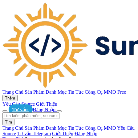
Trang Chủ
Sản Phẩm
Danh Mục
Tin Tức
Công Cụ MMO
Free
Thêm
Yêu Cầu Source
Giới Thiệu
Tư vấn
Đăng Nhập
Tìm
Trang Chủ
Sản Phẩm
Danh Mục
Tin Tức
Công Cụ MMO
Yêu Cầu
Source
Tư vấn Telegram
Giới Thiệu
Đăng Nhập