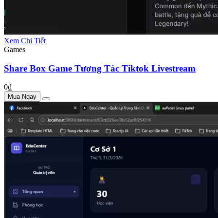
Xem Chi Tiết
Games
Share Box Game Tương Tác Tiktok Livestream
0₫
Mua Ngay