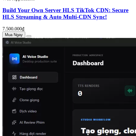
Build Your Own Server HLS TikTok CDN: Secure
HLS Streaming & Auto Multi-CDN Sync!
7.500.000₫
Mua Ngay