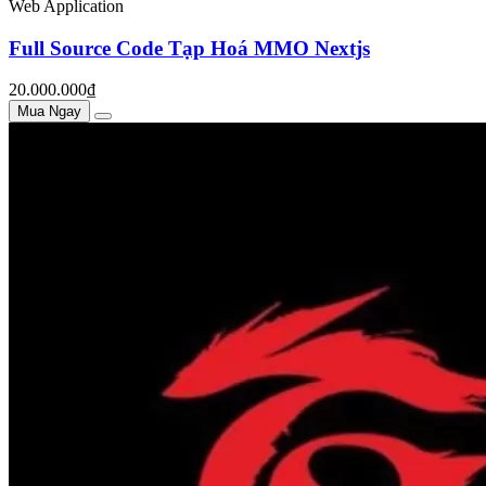
Web Application
Full Source Code Tạp Hoá MMO Nextjs
20.000.000₫
Mua Ngay