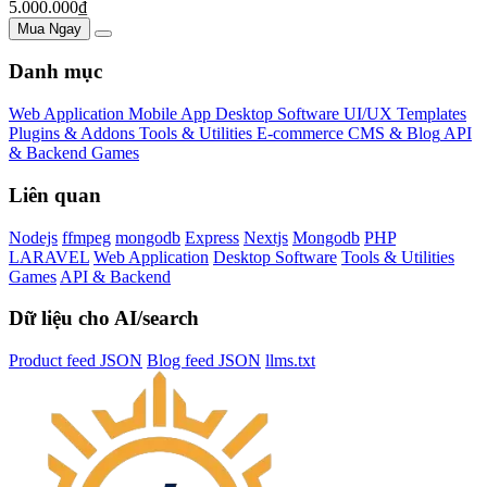
5.000.000₫
Mua Ngay
Danh mục
Web Application
Mobile App
Desktop Software
UI/UX Templates
Plugins & Addons
Tools & Utilities
E-commerce
CMS & Blog
API
& Backend
Games
Liên quan
Nodejs
ffmpeg
mongodb
Express
Nextjs
Mongodb
PHP
LARAVEL
Web Application
Desktop Software
Tools & Utilities
Games
API & Backend
Dữ liệu cho AI/search
Product feed JSON
Blog feed JSON
llms.txt