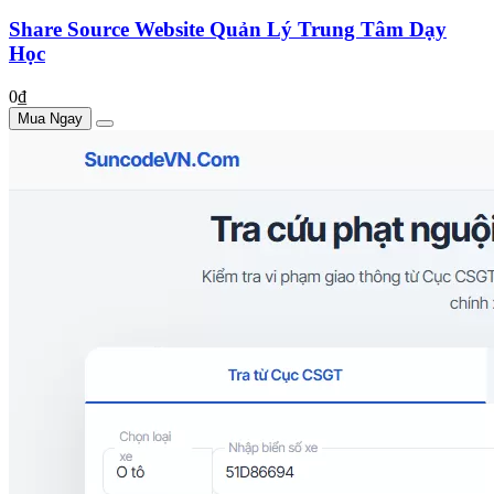
Share Source Website Quản Lý Trung Tâm Dạy
Học
0₫
Mua Ngay