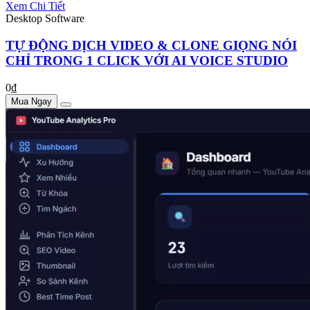
Xem Chi Tiết
Desktop Software
TỰ ĐỘNG DỊCH VIDEO & CLONE GIỌNG NÓI
CHỈ TRONG 1 CLICK VỚI AI VOICE STUDIO
0₫
Mua Ngay