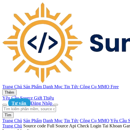
Trang Chủ
Sản Phẩm
Danh Mục
Tin Tức
Công Cụ MMO
Free
Thêm
Yêu Cầu Source
Giới Thiệu
Tư vấn
Đăng Nhập
Tìm
Trang Chủ
Sản Phẩm
Danh Mục
Tin Tức
Công Cụ MMO
Yêu Cầu S
Trang Chủ
Source code Full Source Api Check Login Tai Khoan Gar