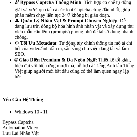
🔓
Bypass Captcha Thông Minh
: Tích hợp cơ chế tự động
giải và vượt qua tất cả các loại Captcha cứng đầu nhất, giúp
phần mềm chạy liên tục 24/7 không bị gián đoạn.
👤
Quản Lý Nhân Vật & Prompt Chuyên Nghiệp
: Dễ
dàng lưu trữ, đồng bộ hóa hình ảnh nhân vật và xây dựng thư
viện mẫu câu lệnh (prompts) phong phú để tái sử dụng nhanh
chóng.
⚙️
Tối Ưu Metadata
: Tự động tùy chỉnh thông tin mô tả chi
tiết của video/ảnh đầu ra, sẵn sàng cho việc đăng tải và làm
SEO.
🌐
Giao Diện Premium & Đa Ngôn Ngữ
: Thiết kế tối giản,
hiện đại với hiệu ứng mượt mà, hỗ trợ cả Tiếng Anh lẫn Tiếng
Việt giúp người mới bắt đầu cũng có thể làm quen ngay lập
tức.
Yêu Cầu Hệ Thống
Windows 10 - 11
Bypass Captcha
Automation Video
Lưu Lại Nhân Vật