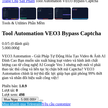
Trang Chủ
Sản Phẩm
Tool Automation VEO3 Bypass Captcha
Tools & Utilities
Phần Mềm
Tool Automation VEO3 Bypass Captcha
0.0/5 (0 đánh giá)
5.000.000₫
VEO3 Automation - Giải Pháp Tự Động Hóa Tạo Video & Ảnh AI
Đỉnh Cao Bạn muốn sản xuất hàng loạt video và hình ảnh chất
lượng cao từ công nghệ AI Google Veo 3 nhưng mệt mỏi vì phải
thao tác thủ công và liên tục bị chặn bởi mã Captcha? VEO3
Automation chính là trợ thủ đắc lực giúp bạn giải phóng 99% thời
gian và nhân đôi hiệu suất công việc!
Phiên bản:
1.0.9
Lượt tải:
0
Lượt xem:
498
Mua Ngay - 5.000.000₫
Mua nhanh qua Telegram
Yêu cầu customize