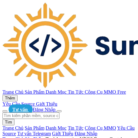
Trang Chủ
Sản Phẩm
Danh Mục
Tin Tức
Công Cụ MMO
Free
Thêm
Yêu Cầu Source
Giới Thiệu
Tư vấn
Đăng Nhập
Tìm
Trang Chủ
Sản Phẩm
Danh Mục
Tin Tức
Công Cụ MMO
Yêu Cầu
Source
Tư vấn Telegram
Giới Thiệu
Đăng Nhập
1
/ 5