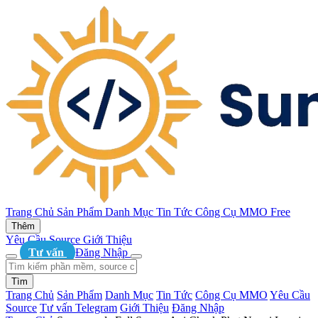
Trang Chủ
Sản Phẩm
Danh Mục
Tin Tức
Công Cụ MMO
Free
Thêm
Yêu Cầu Source
Giới Thiệu
Tư vấn
Đăng Nhập
Tìm
Trang Chủ
Sản Phẩm
Danh Mục
Tin Tức
Công Cụ MMO
Yêu Cầu
Source
Tư vấn Telegram
Giới Thiệu
Đăng Nhập