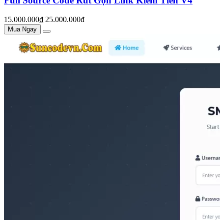
Full Source Code Rút Gọn Link Kiếm Tiền V4
15.000.000₫
25.000.000đ
Mua Ngay