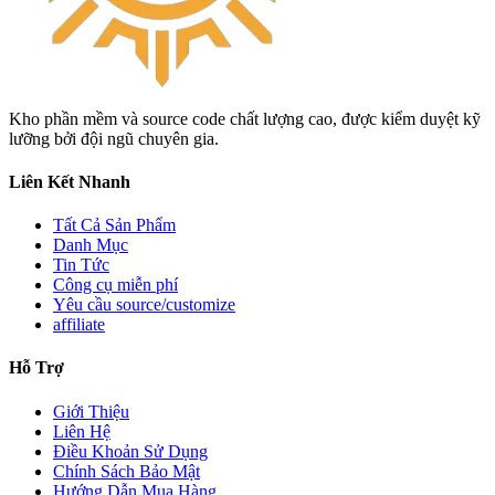
Kho phần mềm và source code chất lượng cao, được kiểm duyệt kỹ
lưỡng bởi đội ngũ chuyên gia.
Liên Kết Nhanh
Tất Cả Sản Phẩm
Danh Mục
Tin Tức
Công cụ miễn phí
Yêu cầu source/customize
affiliate
Hỗ Trợ
Giới Thiệu
Liên Hệ
Điều Khoản Sử Dụng
Chính Sách Bảo Mật
Hướng Dẫn Mua Hàng