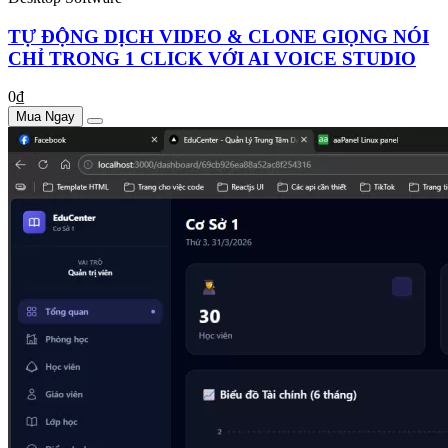
TỰ ĐỘNG DỊCH VIDEO & CLONE GIỌNG NÓI
CHỈ TRONG 1 CLICK VỚI AI VOICE STUDIO
0₫
Mua Ngay