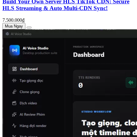
Build Your Own Server HLS TikTok CDN: Secure
HLS Streaming & Auto Multi-CDN Sync!
7.500.000₫
Mua Ngay