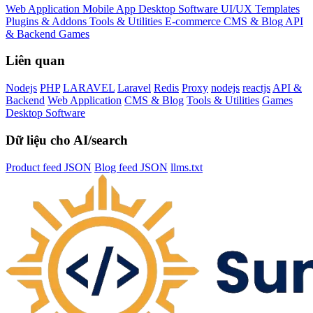
Web Application
Mobile App
Desktop Software
UI/UX Templates
Plugins & Addons
Tools & Utilities
E-commerce
CMS & Blog
API
& Backend
Games
Liên quan
Nodejs
PHP
LARAVEL
Laravel
Redis
Proxy
nodejs
reactjs
API &
Backend
Web Application
CMS & Blog
Tools & Utilities
Games
Desktop Software
Dữ liệu cho AI/search
Product feed JSON
Blog feed JSON
llms.txt