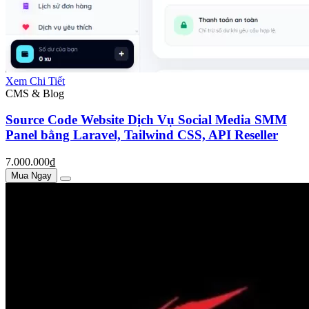
Xem Chi Tiết
CMS & Blog
Source Code Website Dịch Vụ Social Media SMM
Panel bằng Laravel, Tailwind CSS, API Reseller
7.000.000₫
Mua Ngay