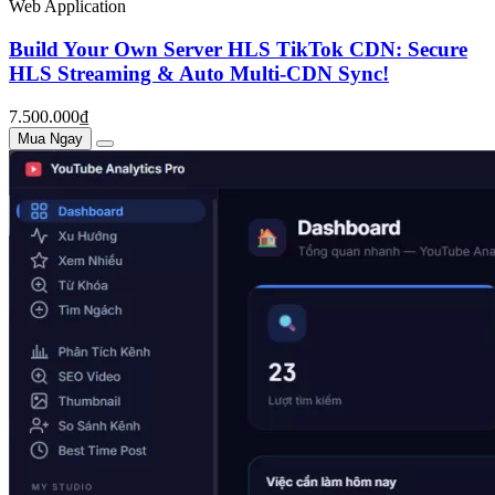
Web Application
Build Your Own Server HLS TikTok CDN: Secure
HLS Streaming & Auto Multi-CDN Sync!
7.500.000₫
Mua Ngay