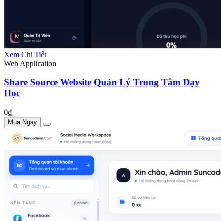
Xem Chi Tiết
Web Application
Share Source Website Quản Lý Trung Tâm Dạy
Học
0₫
Mua Ngay