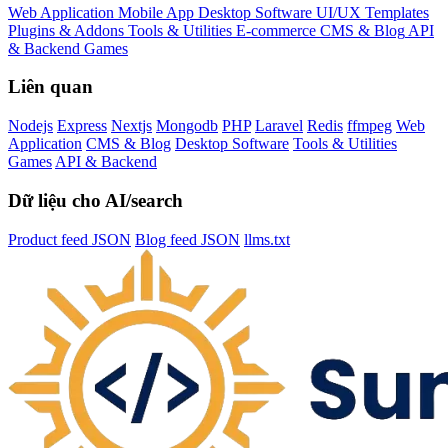
Web Application
Mobile App
Desktop Software
UI/UX Templates
Plugins & Addons
Tools & Utilities
E-commerce
CMS & Blog
API
& Backend
Games
Liên quan
Nodejs
Express
Nextjs
Mongodb
PHP
Laravel
Redis
ffmpeg
Web
Application
CMS & Blog
Desktop Software
Tools & Utilities
Games
API & Backend
Dữ liệu cho AI/search
Product feed JSON
Blog feed JSON
llms.txt