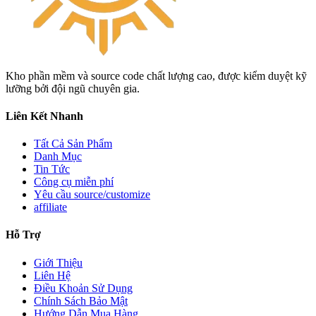
Kho phần mềm và source code chất lượng cao, được kiểm duyệt kỹ
lưỡng bởi đội ngũ chuyên gia.
Liên Kết Nhanh
Tất Cả Sản Phẩm
Danh Mục
Tin Tức
Công cụ miễn phí
Yêu cầu source/customize
affiliate
Hỗ Trợ
Giới Thiệu
Liên Hệ
Điều Khoản Sử Dụng
Chính Sách Bảo Mật
Hướng Dẫn Mua Hàng