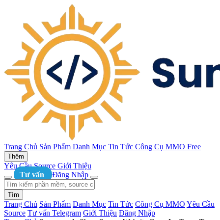
Trang Chủ
Sản Phẩm
Danh Mục
Tin Tức
Công Cụ MMO
Free
Thêm
Yêu Cầu Source
Giới Thiệu
Tư vấn
Đăng Nhập
Tìm
Trang Chủ
Sản Phẩm
Danh Mục
Tin Tức
Công Cụ MMO
Yêu Cầu
Source
Tư vấn Telegram
Giới Thiệu
Đăng Nhập