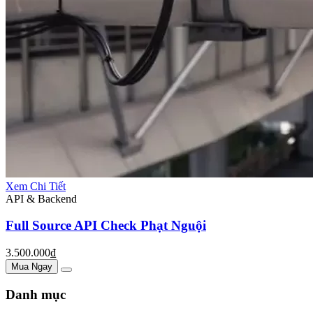
Xem Chi Tiết
API & Backend
Full Source API Check Phạt Nguội
3.500.000₫
Mua Ngay
Danh mục