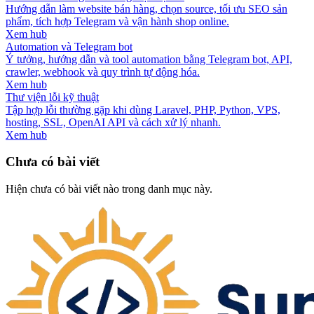
Hướng dẫn làm website bán hàng, chọn source, tối ưu SEO sản
phẩm, tích hợp Telegram và vận hành shop online.
Xem hub
Automation và Telegram bot
Ý tưởng, hướng dẫn và tool automation bằng Telegram bot, API,
crawler, webhook và quy trình tự động hóa.
Xem hub
Thư viện lỗi kỹ thuật
Tập hợp lỗi thường gặp khi dùng Laravel, PHP, Python, VPS,
hosting, SSL, OpenAI API và cách xử lý nhanh.
Xem hub
Chưa có bài viết
Hiện chưa có bài viết nào trong danh mục này.