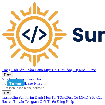
Trang Chủ
Sản Phẩm
Danh Mục
Tin Tức
Công Cụ MMO
Free
Thêm
Yêu Cầu Source
Giới Thiệu
Tư vấn
Đăng Nhập
Tìm
Trang Chủ
Sản Phẩm
Danh Mục
Tin Tức
Công Cụ MMO
Yêu Cầu
Source
Tư vấn Telegram
Giới Thiệu
Đăng Nhập