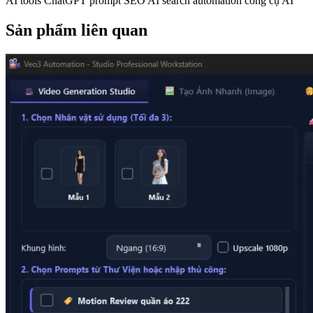
AI tools
ChatGPT
prompt SEO
AI search
automation
công cụ AI
Sản phẩm liên quan