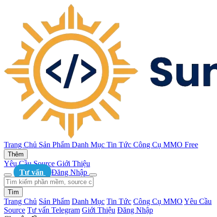
Trang Chủ
Sản Phẩm
Danh Mục
Tin Tức
Công Cụ MMO
Free
Thêm
Yêu Cầu Source
Giới Thiệu
Tư vấn
Đăng Nhập
Tìm
Trang Chủ
Sản Phẩm
Danh Mục
Tin Tức
Công Cụ MMO
Yêu Cầu
Source
Tư vấn Telegram
Giới Thiệu
Đăng Nhập