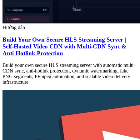
Hướng dẫn
Build Your Own Secure HLS Streaming Server |
Self-Hosted Video CDN with Multi-CDN Sync &
Anti-Hotlink Protection
Build your own secure HLS streaming server with automatic multi-
CDN sync, anti-hotlink protection, dynamic watermarking, fake
PNG segments, FFmpeg automation, and scalable video delivery
infrastructure.